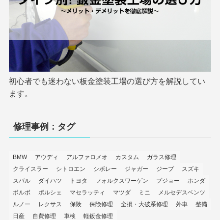
初心者でも迷わない板金塗装工場の選び方を解説してい
ます。
修理事例：タグ
BMW
アウディ
アルファロメオ
カスタム
ガラス修理
クライスラー
シトロエン
シボレー
ジャガー
ジープ
スズキ
スバル
ダイハツ
トヨタ
フォルクスワーゲン
プジョー
ホンダ
ボルボ
ポルシェ
マセラッティ
マツダ
ミニ
メルセデスベンツ
ルノー
レクサス
保険
保険修理
全損・大破系修理
外車
整備
日産
自費修理
車検
軽鈑金修理