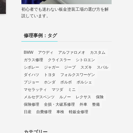
初心者でも迷わない板金塗装工場の選び方を解
説しています。
修理事例：タグ
BMW
アウディ
アルファロメオ
カスタム
ガラス修理
クライスラー
シトロエン
シボレー
ジャガー
ジープ
スズキ
スバル
ダイハツ
トヨタ
フォルクスワーゲン
プジョー
ホンダ
ボルボ
ポルシェ
マセラッティ
マツダ
ミニ
メルセデスベンツ
ルノー
レクサス
保険
保険修理
全損・大破系修理
外車
整備
日産
自費修理
車検
軽鈑金修理
カテゴリー