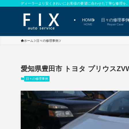
ディーラーより安くきれいにお客様の要望に合わせた丁寧な修理を
HOME
日々の修理事
HOME
Repair Case
ホーム
日々の修理事例
愛知県豊田市 トヨタ プリウスZV
日々の修理事例