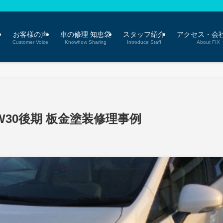
。
例
お客様の声
車の修理 知恵袋
スタッフ紹介
アクセス・会
Customer Voice
Knowhow Sharing
Introduce Staff
About FIX
W30後期 板金塗装修理事例