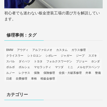
初心者でも迷わない板金塗装工場の選び方を解説してい
ます。
修理事例：タグ
BMW
アウディ
アルファロメオ
カスタム
ガラス修理
クライスラー
シトロエン
シボレー
ジャガー
ジープ
スズキ
スバル
ダイハツ
トヨタ
フォルクスワーゲン
プジョー
ホンダ
ボルボ
ポルシェ
マセラッティ
マツダ
ミニ
メルセデスベンツ
ルノー
レクサス
保険
保険修理
全損・大破系修理
外車
整備
日産
自費修理
車検
軽鈑金修理
カテゴリー